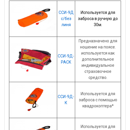
ССИ-9Д
Используется для
с/без
заброса в ручную до
линя
30м.
Предназначено для
ношение на поясе.
используется как
ССИ-9Д-
дополнительное
PACK
индивидуальное
страховочное
средство.
Используется для
ССИ-9Д-
заброса с помощью
К
квадрокоптера*
Используется для