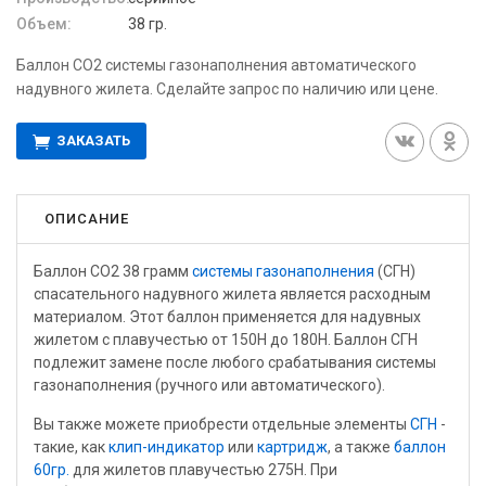
Объем:
38 гр.
Баллон СО2 системы газонаполнения автоматического
надувного жилета. Сделайте запрос по наличию или цене.
ЗАКАЗАТЬ
ОПИСАНИЕ
Баллон СО2 38 грамм
системы газонаполнения
(СГН)
спасательного надувного жилета является расходным
материалом. Этот баллон применяется для надувных
жилетом с плавучестью от 150H до 180H. Баллон СГН
подлежит замене после любого срабатывания системы
газонаполнения (ручного или автоматического).
Вы также можете приобрести отдельные элементы
СГН
-
такие, как
клип-индикатор
или
картридж
, а также
баллон
60гр.
для жилетов плавучестью 275H. При