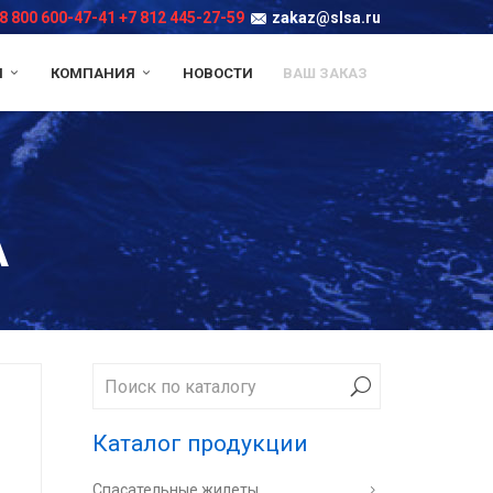
8 800 600-47-41
+7 812 445-27-59
zakaz@slsa.ru
И
КОМПАНИЯ
НОВОСТИ
ВАШ ЗАКАЗ
А
Каталог продукции
Спасательные жилеты