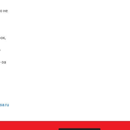
о не
ок,
ю
-за
sa.ru