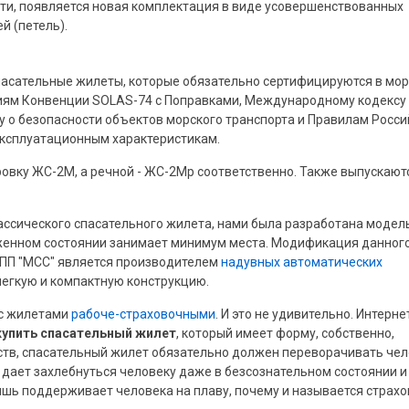
сти, появляется новая комплектация в виде усовершенствованных
й (петель).
пасательные жилеты, которые обязательно сертифицируются в мор
иям Конвенции SOLAS-74 с Поправками, Международному кодексу
 о безопасности объектов морского транспорта и Правилам Росси
эксплуатационным характеристикам.
овку ЖС-2М, а речной - ЖС-2Мр соответственно. Также выпускают
ассического спасательного жилета, нами была разработана модел
оженном состоянии занимает минимум места. Модификация данног
 НПП "МСС" является производителем
надувных автоматических
легкую и компактную конструкцию.
 с жилетами
рабоче-страховочными
. И это не удивительно. Интерне
купить спасательный жилет
, который имеет форму, собственно,
ств, спасательный жилет обязательно должен переворачивать чел
 дает захлебнуться человеку даже в безсознательном состоянии и
ишь поддерживает человека на плаву, почему и называется страх