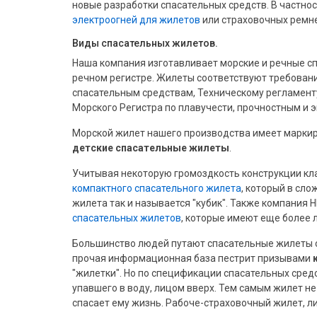
новые разработки спасательных средств. В частно
электроогней для жилетов
или страховочных ремне
Виды спасательных жилетов.
Наша компания изготавливает морские и речные с
речном регистре. Жилеты соответствуют требован
спасательным средствам, Техническому регламенту
Морского Регистра по плавучести, прочностным и 
Морской жилет нашего производства имеет маркир
детские спасательные жилеты
.
Учитывая некоторую громоздкость конструкции кл
компактного спасательного жилета
, который в сл
жилета так и называется "кубик". Также компания
спасательных жилетов
, которые имеют еще более 
Большинство людей путают спасательные жилеты
прочая информационная база пестрит призывами
"жилетки". Но по спецификации спасательных сред
упавшего в воду, лицом вверх. Тем самым жилет не
спасает ему жизнь. Рабоче-страховочный жилет, л