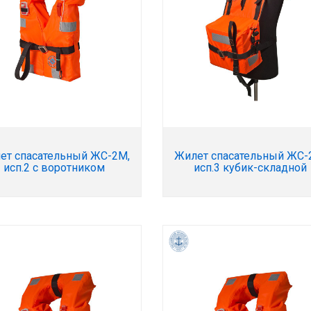
ет спасательный ЖС-2М,
Жилет спасательный ЖС-
исп.2 с воротником
исп.3 кубик-складной