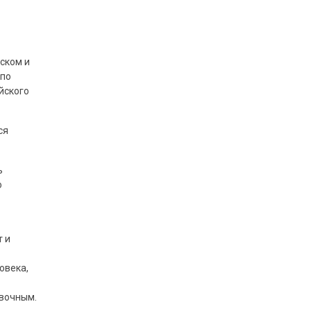
ском и
 по
йского
ся
ь
о
т и
овека,
овочным.