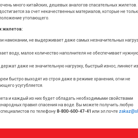
очень много китайских, дешевых аналогов спасательных жилетов.
остигается за счет некачественных материалов, которые не тольк
 положение утопающего.
х жилетов:
при намокании, не выдерживает даже самых незначительных нагруз
вает воду, малое количество наполнителя не обеспечивает нужну
 держат даже не значительную нагрузку, быстрый износ, линяют из
реи быстро выходят из строя даже в режиме хранения, огни не
ающего усугубляется.
лета и каждый из них будет обладать необходимыми свойствами
народных правил спасения на воде. Вы можете получить любую
 специалистов по телефону
8-800-600-47-41
или эл.почте
zakaz@sl