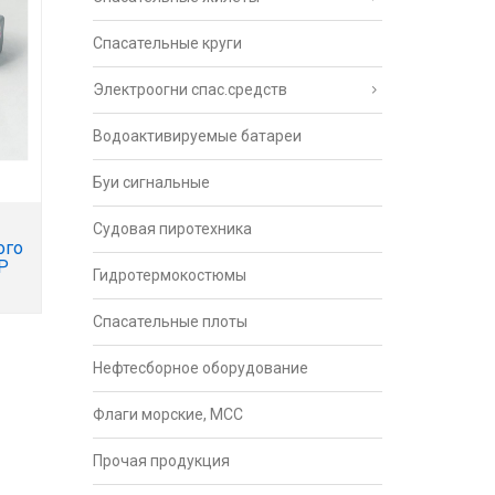
Спасательные круги
Электроогни спас.средств
Водоактивируемые батареи
Буи сигнальные
Судовая пиротехника
ого
Р
Гидротермокостюмы
Спасательные плоты
Нефтесборное оборудование
Флаги морские, МСС
Прочая продукция