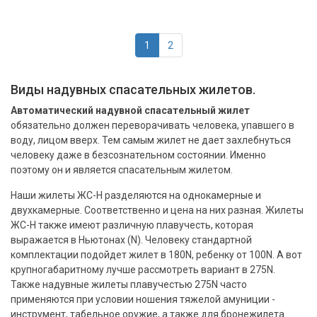
1
2
Виды надувных спасательных жилетов.
Автоматический надувной спасательный жилет
обязательно должен переворачивать человека, упавшего в
воду, лицом вверх. Тем самым жилет не дает захлебнуться
человеку даже в безсознательном состоянии. Именно
поэтому он и является спасательным жилетом.
Наши жилеты ЖС-Н разделяются на однокамерные и
двухкамерные. Соответственно и цена на них разная. Жилеты
ЖС-Н также имеют различную плавучесть, которая
выражается в Ньютонах (N). Человеку стандартной
комплектации подойдет жилет в 180N, ребенку от 100N. А вот
крупногабаритному лучше рассмотреть вариант в 275N.
Также надувные жилеты плавучестью 275N часто
применяются при условии ношения тяжелой амуниции -
инструмент, табельное оружие, а также для бронежилета.