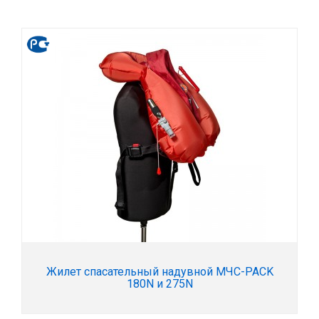
Жилет спасательный надувной МЧC-PACK
180N и 275N