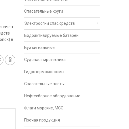
Спасательные круги
Электроогни спас.средств
значен
едств
Водоактивируемые батареи
юпок) в
Буи сигнальные
Судовая пиротехника
Гидротермокостюмы
Спасательные плоты
Нефтесборное оборудование
Флаги морские, МСС
Прочая продукция