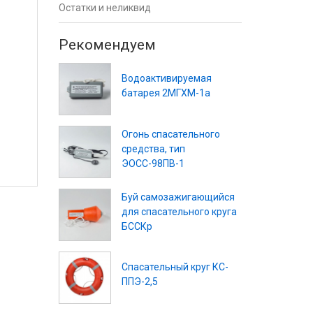
Остатки и неликвид
Рекомендуем
Водоактивируемая
батарея 2МГХМ-1а
Огонь спасательного
средства, тип
ЭОСС-98ПВ-1
Буй самозажигающийся
для спасательного круга
БССКр
Спасательный круг КС-
ППЭ-2,5