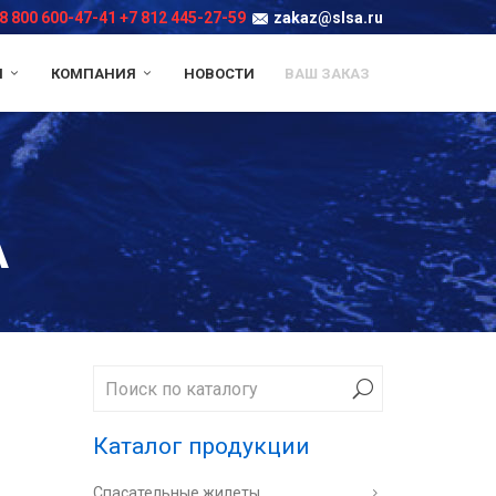
8 800 600-47-41
+7 812 445-27-59
zakaz@slsa.ru
И
КОМПАНИЯ
НОВОСТИ
ВАШ ЗАКАЗ
А
Каталог продукции
Спасательные жилеты