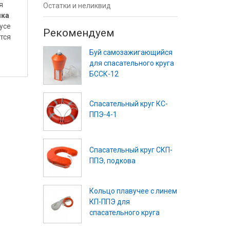
я
Остатки и неликвид
ка
усе
Рекомендуем
тся
Буй самозажигающийся
для спасательного круга
БССК-12
Спасательный круг КС-
ППЭ-4-1
Спасательный круг СКП-
ППЭ, подкова
Кольцо плавучее с линем
КП-ППЭ для
спасательного круга