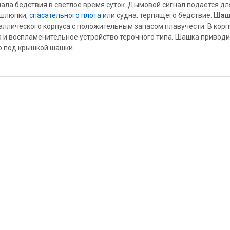
ла бедствия в светлое время суток. Дымовой сигнал подается дл
 шлюпки,
спасательного плота
или судна, терпящего бедствие.
Шаш
аллического корпуса с положительным запасом плавучести. В корп
и воспламенительное устройство терочного типа. Шашка приводи
о под крышкой шашки.