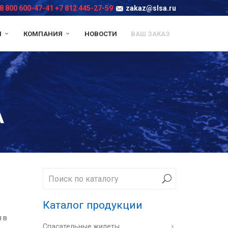
8 800 600-47-41
+7 812 445-27-59
zakaz@slsa.ru
И
КОМПАНИЯ
НОВОСТИ
ВАШ ЗАКАЗ
А
Каталог продукции
 в
Спасательные жилеты