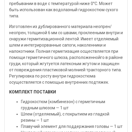
пребывании в воде с температурой ниже 0°С. Может
быть использован как водолазный гидрокостюм сухого
типа.
Изготовлен из дублированного материала неопрен/
неопрен, толщиной 6 мм со швами, проклееными внутри и
снаружи гермитизационной лентой. Имеет отделяемый
шлем и интегрирорванные сапоги, наколенники и
налокотники. Полная герметизация осществляется при
помощи герметичного шлюза, расположеннойго в районе
груди, который жгутуется латексным жгутом и защищен
от повреждения пластиковой молнией тракторного типа.
Регулировка по росту внутри гидрокостюма
осуществляется с помощью внутренних подтяжек.
КОМПЛЕКТ ПОСТАВКИ
Гидрокостюм (комбинезон) с герметичным
грудным шлюзом — 1 шт
Шлем (отделяемый), с покрытием из гладкой
резины — 1 шт
Плавучий элемент для поддержания головы — 1 шт