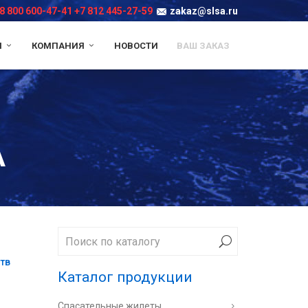
8 800 600-47-41
+7 812 445-27-59
zakaz@slsa.ru
И
КОМПАНИЯ
НОВОСТИ
ВАШ ЗАКАЗ
А
тв
Каталог продукции
Спасательные жилеты