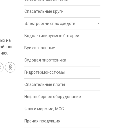
Спасательные круги
Электроогни спас.средств
х
Водоактивируемые батареи
мых на
районов
Буи сигнальные
иях.
Судовая пиротехника
Гидротермокостюмы
Спасательные плоты
Нефтесборное оборудование
Флаги морские, МСС
Прочая продукция